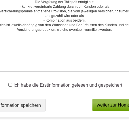
ilige Veröffentlichung lediglich verweist.
Die Vergütung der Tätigkeit erfolgt als:
- konkret vereinbarte Zahlung durch den Kunden oder als
r Versicherungsprämie enthaltene Provision, die vom jeweiligen Versicherungsunt
ausgezahlt wird oder als
für die Aktualität, Korrektheit, Vollständigkeit oder Qualität
- Kombination aus beidem.
 Haftungsansprüche gegen den Autor, welche sich auf Schäden
ies ist jeweils abhängig von den Wünschen und Bedürfnissen des Kunden und d
Versicherungsprodukten, welche eventuell vermittelt werden.
hen, die durch die Nutzung oder Nichtnutzung der dargebotenen
g fehlerhafter und unvollständiger Informationen verursacht
lossen. Alle Angebote sind freibleibend und unverbindlich. Der
or, Teile der Seiten oder das gesamte Angebot ohne gesonderte
en, zu löschen oder die Veröffentlichung zeitweise oder
tungsausschlusses
eil des Internetangebotes zu betrachten, von dem aus auf diese
Ich habe die Erstinformation gelesen und gespeichert
 oder einzelne Formulierungen dieses Textes der geltenden
ht vollständig entsprechen sollten, bleiben die übrigen Teile
ihrer Gültigkeit davon unberührt.
weiter zur Hom
nformation speichern