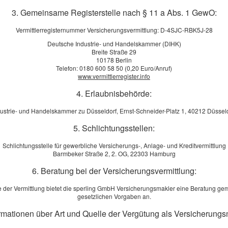
3. Gemeinsame Registerstelle nach § 11 a Abs. 1 GewO:
Vermittlerregisternummer Versicherungsvermittlung: D-4SJC-RBK5J-28
ise
Deutsche Industrie- und Handelskammer (DIHK)
Breite Straße 29
10178 Berlin
Telefon: 0180 600 58 50 (0,20 Euro/Anruf)
ind urheberrechtlich geschützt. Photos, Graphiken und Texte
www.vermittlerregister.info
ng verwendet werden. Die Verlinkung einzelner Inhalte/Seiten
4. Erlaubnisbehörde:
 Verwendung ist nur nach persönlicher Rücksprache mit den
ustrie- und Handelskammer zu Düsseldorf, Ernst-Schneider-Platz 1, 40212 Düssel
5. Schlichtungsstellen:
dass zum Zeitpunkt der Linksetzung die entsprechenden
Schlichtungsstelle für gewerbliche Versicherungs-, Anlage- und Kreditvermittlung
sper
nhalten waren. Wir erklären weiterhin, dass wir keinerlei Einfluss
Barmbeker Straße 2, 2. OG, 22303 Hamburg
altung und auf die Inhalte der verlinkten Seiten haben. Deshalb
Turm
6. Beratung bei der Versicherungsvermittlung:
lich von allen Inhalten aller verlinkten Seiten, die nach der
4078
Feststellung gilt für alle innerhalb dieses Internetangebotes
Tel.
 der Vermittlung bietet die sperling GmbH Versicherungsmakler eine Beratung g
legale, fehlerhafte oder unvollständige Inhalte und
gesetzlichen Vorgaben an.
Tel.
der Nutzung oder Nichtnutzung solcherart dargebotener
Mobi
ormationen über Art und Quelle der Vergütung als Versicherungs
in der Anbieter der Seite, auf welche verwiesen wurde, nicht
E-Ma